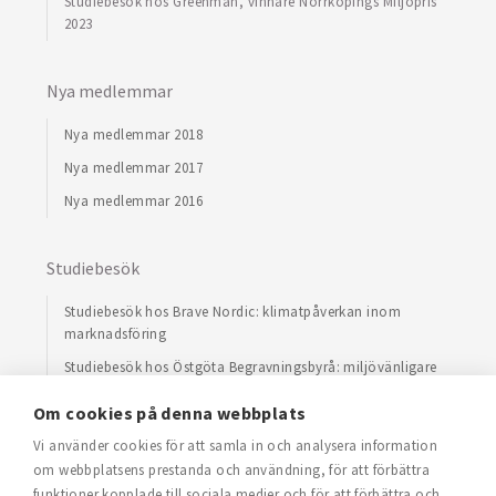
Studiebesök hos Greenman, vinnare Norrköpings Miljöpris
2023
Nya medlemmar
Nya medlemmar 2018
Nya medlemmar 2017
Nya medlemmar 2016
Studiebesök
Studiebesök hos Brave Nordic: klimatpåverkan inom
marknadsföring
Studiebesök hos Östgöta Begravningsbyrå: miljövänligare
begravning
Om cookies på denna webbplats
Studiebesök hos Holmen Board and Paper
Vi använder cookies för att samla in och analysera information
Studiebesök hos TvNo Textilservice i Norrköping
om webbplatsens prestanda och användning, för att förbättra
Studiebesök hos RP Recycling Partner Linköping
funktioner kopplade till sociala medier och för att förbättra och