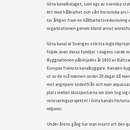
Göta kanalbolaget, som ägs av svenska stat
Att med hållbarhet och vårt historiska arv 
tar årligen fram en hållbarhetsredovisning 
organisationen genom bland annat worksho
Göta kanal är Sveriges största logistikpro
följde även deras familjer. I dagens värde 
Byggnationen påbörjades år 1810 av Baltzar 
Europas främsta kanalbyggare. Kanalen byg
ut av de två männen under 20 dagar då man ko
mot angripare söderifrån och man anpassade 
plats mellan slussportarna om dom tog sig i
renoveringsprojektet i Göta kanals historia
miljoner.
Under årens gång har man insett att den g