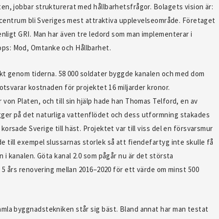
en, jobbar strukturerat med hållbarhetsfrågor. Bolagets vision är:
i centrum bli Sveriges mest attraktiva upplevelseområde. Företaget
enligt GRI. Man har även tre ledord som man implementerar i
ps: Mod, Omtanke och Hållbarhet.
jekt genom tiderna. 58 000 soldater byggde kanalen och med dom
motsvarar kostnaden för projektet 16 miljarder kronor.
von Platen, och till sin hjälp hade han Thomas Telford, en av
ger på det naturliga vattenflödet och dess utformning stakades
rsade Sverige till häst. Projektet var till viss del en försvarsmur
till exempel slussarnas storlek så att fiendefartyg inte skulle få
n i kanalen. Göta kanal 2.0 som pågår nu är det största
. 5 års renovering mellan 2016–2020 för ett värde om minst 500
amla byggnadstekniken står sig bäst. Bland annat har man testat