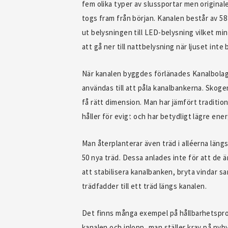
fem olika typer av slussportar men origin
togs fram från början. Kanalen består av 5
ut belysningen till LED-belysning vilket 
att gå ner till nattbelysning när ljuset inte 
När kanalen byggdes förlänades Kanalbolag
användas till att påla kanalbankerna. Skogen
få rätt dimension. Man har jämfört tradition
håller för evigt och har betydligt lägre e
Man återplanterar även träd i alléerna läng
50 nya träd. Dessa anlades inte för att de är
att stabilisera kanalbanken, bryta vindar s
trädfadder till ett träd längs kanalen.
Det finns många exempel på hållbarhetsproje
kanalen och inlopp, man ställer krav på ny