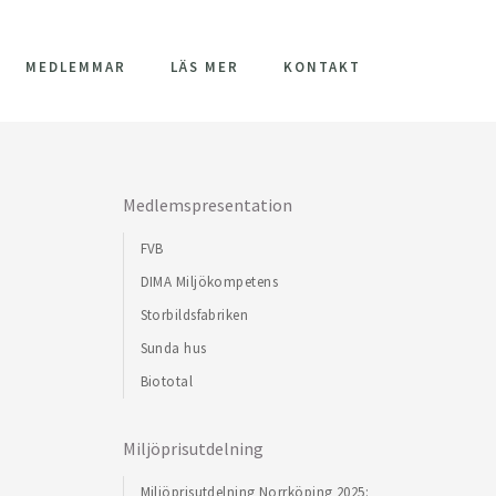
MEDLEMMAR
LÄS MER
KONTAKT
Medlemspresentation
FVB
DIMA Miljökompetens
Storbildsfabriken
Sunda hus
Biototal
Miljöprisutdelning
Miljöprisutdelning Norrköping 2025: