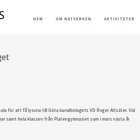
HEM
OM NÄTVERKEN
AKTIVITETER
get
a för att få lyssna till Göta kanalbolagets VD Roger Altsäter. Vid
ar samt hela klassen från Platengymnasiet som i mars nästa år