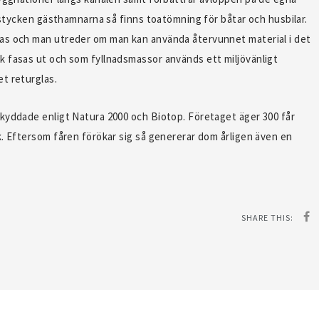
1 stycken gästhamnarna så finns toatömning för båtar och husbilar.
as och man utreder om man kan använda återvunnet material i det
k fasas ut och som fyllnadsmassor används ett miljövänligt
t returglas.
kyddade enligt Natura 2000 och Biotop. Företaget äger 300 får
k. Eftersom fåren förökar sig så genererar dom årligen även en
SHARE THIS: