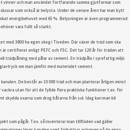
alet vinner och man använder fortfarande samma gjutformar som
8 slussar som också är belysta. Under de senare åren har man bytt
minskat energibehovet med 65 %. Belysningen är även programmerad
behöver vara fullt så starkt.
et med 3800 ha egen skog i Tiveden. Där växer de träd som ska
 är certifierat enligt PEFC och FSC. Det tar 120 år för träden att
ell trädpålning med pålar av cement. En trädpåle i syrefattig miljö
nergiavtryck om man jämför med materialet cement.
s kanalen. De består av 10 000 träd och man planterar årligen minst
 vackra utan för att de fyllde flera praktiska funktioner t.ex. för
amt skydda oxarna som drog båtarna från sol. Idag kan man bli
kt som pågår. T.ex. så inventerar man tillflöden vad gäller
byggnationer längs kanalen samt förbättrar avloppen på de egna