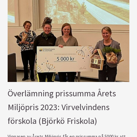
Överlämning prissumma ​Årets
Miljöpris 2023: Virvelvindens
förskola (Björkö Friskola)
Vinnaren av Årets Miljöpris får en prissumma på 5000 kr att